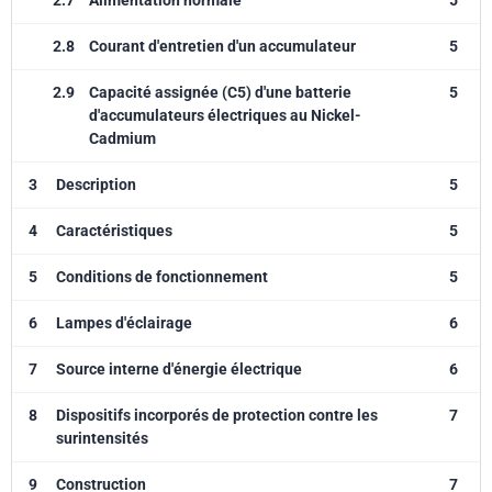
2.7
Alimentation normale
5
2.8
Courant d'entretien d'un accumulateur
5
2.9
Capacité assignée (C5) d'une batterie
5
d'accumulateurs électriques au Nickel-
Cadmium
3
Description
5
4
Caractéristiques
5
5
Conditions de fonctionnement
5
6
Lampes d'éclairage
6
7
Source interne d'énergie électrique
6
8
Dispositifs incorporés de protection contre les
7
surintensités
9
Construction
7