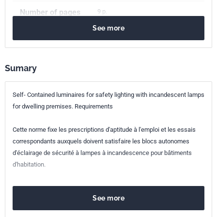
Number of pages
9 p.
See more
Reference
NF C71-805
ICS Codes
91.160.10
Interior lighting
Sumary
Classification
C71-805
index
Self- Contained luminaires for safety lighting with incandescent lamps
for dwelling premises. Requirements
Print number
1 - septembre 1992
Cette norme fixe les prescriptions d'aptitude à l'emploi et les essais
correspondants auxquels doivent satisfaire les blocs autonomes
d'éclairage de sécurité à lampes à incandescence pour bâtiments
d'habitation.
See more