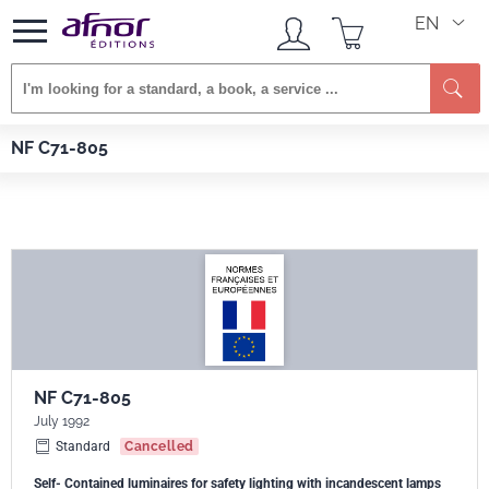
EN
Se
Afnor EDITIONS
Standards
NF C71-805
NF C71-805
NF C71-805
July 1992
Standard
Cancelled
Self- Contained luminaires for safety lighting with incandescent lamps