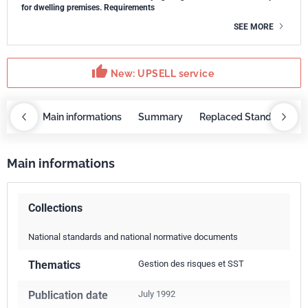
for dwelling premises. Requirements
SEE MORE
thumb_up
New: UPSELL service
OBAZ
Main informations
Summary
Replaced Standards
Main informations
Collections
National standards and national normative documents
Thematics
Gestion des risques et SST
Publication date
July 1992