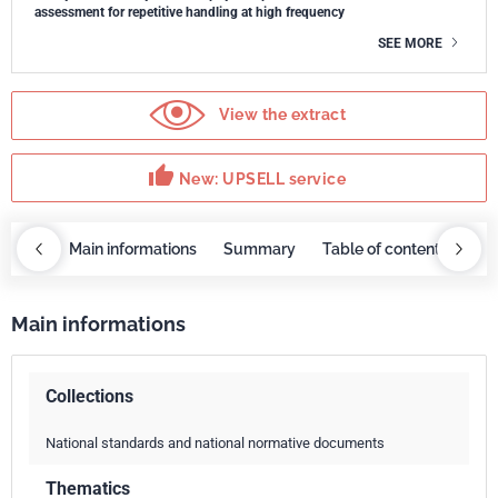
assessment for repetitive handling at high frequency
SEE MORE
View the extract
thumb_up
New: UPSELL service
OBAZ
Main informations
Summary
Table of contents
UP
Main informations
Collections
National standards and national normative documents
Thematics