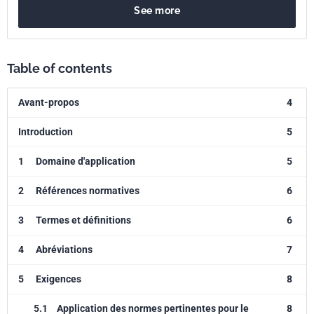
See more
au cours de l'utilisation des machines et présente une méthode
d'appréciation des risques destinée à l'analyse des options de
réduction des risques. Il s'applique aux machines à usage
professionnel utilisées par la population active adulte en bonne santé.
Table of contents
Il ne s'applique pas aux mouvements répétitifs, ni aux risques
associés pour le cou, le dos et les membres inférieurs.
Avant-propos
4
Introduction
5
1
Domaine d'application
5
2
Références normatives
6
3
Termes et définitions
6
4
Abréviations
7
5
Exigences
8
5.1
Application des normes pertinentes pour le
8