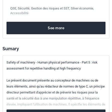
QSE, Sécurité, Gestion des risques et SST, Silver économie,
Accessibilité
Publication date
May 2007
See more
Number of pages
77 p.
Reference
NF EN 1005-5
Sumary
ICS Codes
13.110
Safety of machinery
13.180
Ergonomics
Safety of machinery - Human physical performance - Part 5 : risk
assessment for repetitive handling at high frequency
Classification
X35-106-5
index
Le présent document présente au concepteur de machines ou de
leurs éléments, ainsi qu'au rédacteur de normes de type C, un principe
Print number
1 - avril 2007
directeur permettant d'apprécier et de prévenir les risques pour la
santé et la sécurité dus à une manipulation répétitive, à fréquence
European kinship
EN 1005-5:2007
élevée, impliquant l'utilisation de machines. Il spécifie les éléments de
référence relatifs à la fréquence des actions des membres supérieurs