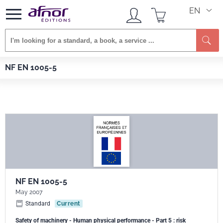
EN
Se
Afnor EDITIONS
Standards
NF EN 1005-5
NF EN 1005-5
NF EN 1005-5
May 2007
Standard
Current
Safety of machinery - Human physical performance - Part 5 : risk