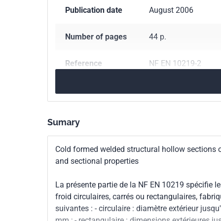
Publication date
August 2006
Number of pages
44 p.
Reference
NF EN 10219-2
ICS Codes
77.140.75
Steel pipe
Classification
A49-540-2
Sumary
index
Cold formed welded structural hollow sections of
Print number
1 - août 2006
and sectional properties
European kinship
EN 10219-2:2006
La présente partie de la NF EN 10219 spécifie le
froid circulaires, carrés ou rectangulaires, fa
suivantes : - circulaire : diamètre extérieur ju
mm ; - rectangulaire : dimensions extérieures 