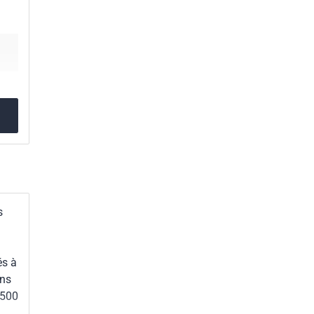
s
és à
ons
 500