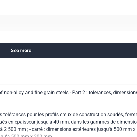
See more
s and tubes for specific use
 non-alloy and fine grain steels - Part 2 : tolerances, dimension
s tolérances pour les profils creux de construction soudés, form
briqués en épaisseur jusqu'à 40 mm, dans les gammes de dimensi
squ'à 2 500 mm ; - carré : dimensions extérieures jusqu'à 500 mm x
jusqu'à 500 mm x 300 mm.