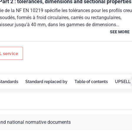
 Part 2 : tolerances, dimensions and sectional properties
ie de la NF EN 10219 spécifie les tolérances pour les profils cre
soudés, formés à froid circulaires, carrés ou rectangulaires,
aisseur jusqu'à 40 mm, dans les gammes de dimensions
culaire : diamètre extérieur jusqu'à 2 500 mm ;- carré : dimensions
SEE MORE
qu'à 500 mm x 500 mm ;- rectangulaire : dimensions extérieures
 x 300 mm.
 service
Standards
Standard replaced by
Table of contents
UPSELL 
and national normative documents