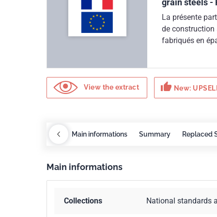
grain steels -
La présente part
de construction 
fabriqués en ép
suivantes :- cir
extérieures jus
jusqu'à 500 mm
thumb_up
View the extract
New: UPSELL
rements
COBAZ
Main informations
Summary
Replaced 
Main informations
Collections
National standards 