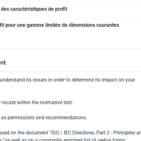
des caractéristiques de profil
ofil pour une gamme limitée de dimensions courantes
nt
understand its issues in order to determine its impact on your
locate within the normative text:
ch as permissions and recommendations.
based on the document “ISO / IEC Directives, Part 2 - Principles a
 ”as well as on a constantly enriched list of verbal forms.