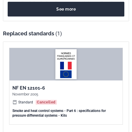
propagation de fumée dans des espaces protégés en utilisant le
See more
différentiel de pression et le flux d'air. Le présent document spécifie
les caractéristiques et les méthodes d'essai des composants et des
kits pour les systèmes à différentiel de pression afin de générer et de
réguler le différentiel de pression et le flux d'air entre les espaces
Replaced standards
(1)
protégés et non protégés. Il est destiné à être lu conjointement avec la
NF EN 12101-6.
NF EN 12101-6
November 2005
Standard
Cancelled
Smoke and heat control systems - Part 6 : specifications for
pressure differential systems - Kits