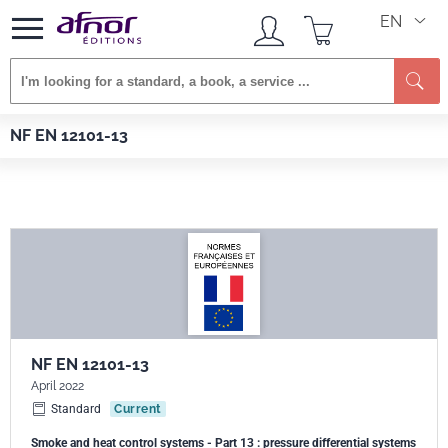
EN
Se
Afnor EDITIONS
Standards
NF EN 12101-13
NF EN 12101-13
NF EN 12101-13
April 2022
Standard
Current
Smoke and heat control systems - Part 13 : pressure differential systems