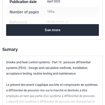
Publication date
April 2022
Number of pages
129 p.
Reference
NF EN 12101-13
See more
ICS Codes
13.220.20
Fire protection
Classification
S62-301-13
index
Sumary
Print number
1
Smoke and heat control systems - Part 13 : pressure differential
systems (PDS) - Design and calculation methods, installation,
European kinship
EN 12101-13:2022
acceptance testing, routine testing and maintenance
Le présent document s'applique aux kits et composants de systèmes
à différentiel de pression mis sur le marché et destinés à être
employés en tant que partie d'un système à différentiel de pression.
L'objectif d'un système à différentiel de pression est d'empêcher la