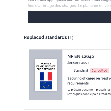
fins d'arrimage des charges. Le plancher du véhi
plancher n'est pas définie, le constructeur doit 
relatifs à la charge à l'essieu sur le plancher s
résultat soit marqué aux endroits indiqués à l'
conformes à la NF ISO 27956.
Replaced standards
(1)
NF EN 12642
January 2007
Standard
Cancelled
Securing of cargo on road v
requirements
Le présent document prescrit les 
remorques dont le poids total ma