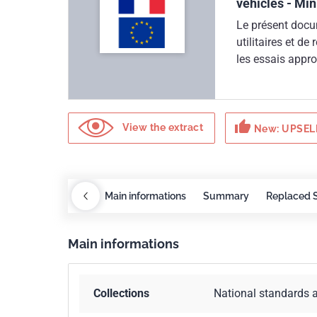
vehicles - M
Le présent docu
utilitaires et d
les essais appro
parois avant et 
s'applique à tous
carrosserie, aux
thumb_up
conformément au
View the extract
New: UPSELL
compte à des fin
châssis secondai
constructeur doi
relatifs à la ch
Redlines
COBAZ
Main informations
Summary
Replaced 
NF EN 283. Il co
6. Le présent d
Main informations
ISO 27956.
Collections
National standards 