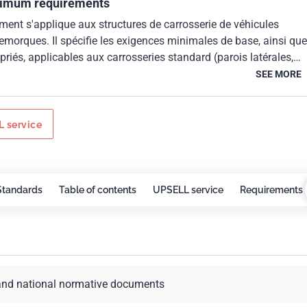
inimum requirements
ment s'applique aux structures de carrosserie de véhicules
e remorques. Il spécifie les exigences minimales de base, ainsi que
priés, applicables aux carrosseries standard (parois latérales,
arrière) et aux carrosseries renforcées. Le présent document
SEE MORE
 les véhicules utilitaires liés, par leur conception et le type de
 structures de carrosserie décrites ci-après. Les forces appliquée
x exigences d'essai décrites ci-après peuvent être prises en
 service
s d'arrimage des charges. Le plancher du véhicule fait partie du
re. Tant que la résistance du plancher n'est pas définie, le
t fournir les informations nécessaires. Il convient que les essais
arge à l'essieu sur le plancher soient effectués conformément à la
Standards
Table of contents
UPSELL service
Requirements
nvient que le résultat soit marqué aux endroits indiqués à l'Articl
ocument ne s'applique pas aux camionnettes conformes à la NF
and national normative documents