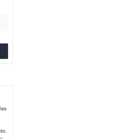
 les
rès.
es