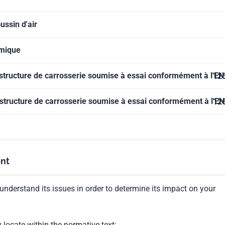
ussin d'air
amique
 structure de carrosserie soumise à essai conformément à l'EN
12
 structure de carrosserie soumise à essai conformément à l'EN
12
nt
understand its issues in order to determine its impact on your
locate within the normative text: