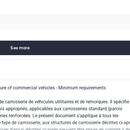
See more
nd body components
d trailers
cture of commercial vehicles - Minimum requirements
carrosserie de véhicules utilitaires et de remorques. Il spécifie
is appropriés, applicables aux carrosseries standard (parois
series renforcées. Le présent document s'applique à tous les
le type de carrosserie, aux structures de carrosserie décrites ci-ap
es d'essai décrites ci-après peuvent être prises en compte à d