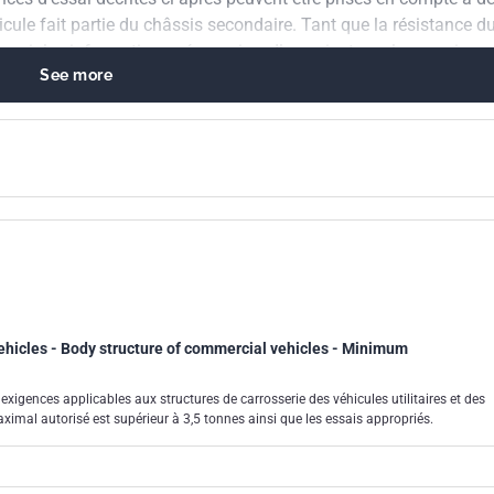
cule fait partie du châssis secondaire. Tant que la résistance d
fournir les informations nécessaires. Il convient que les essais
See more
oient effectués conformément à la NF EN 283. Il convient que le
Article 6. Le présent document ne s'applique pas aux camionnette
ehicles - Body structure of commercial vehicles - Minimum
exigences applicables aux structures de carrosserie des véhicules utilitaires et des
ximal autorisé est supérieur à 3,5 tonnes ainsi que les essais appropriés.