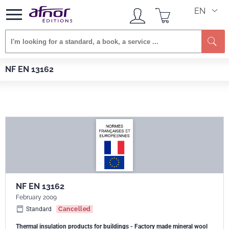
EN
Se
Afnor EDITIONS
Standards
NF EN 13162
NF EN 13162
NF EN 13162
February 2009
Standard
Cancelled
Thermal insulation products for buildings - Factory made mineral wool