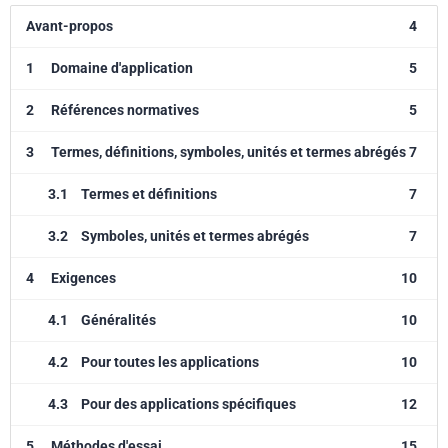
Avant-propos
4
1
Domaine d'application
5
2
Références normatives
5
3
Termes, définitions, symboles, unités et termes abrégés
7
3.1
Termes et définitions
7
3.2
Symboles, unités et termes abrégés
7
4
Exigences
10
4.1
Généralités
10
4.2
Pour toutes les applications
10
4.3
Pour des applications spécifiques
12
5
Méthodes d'essai
15