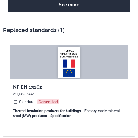
See more
d'étiquetage. Le présent document ne spécifie pas, pour une propriété
donnée, le niveau exigé que doit atteindre un produit pour démontrer
son aptitude à l'emploi dans une application particulière. Sont exclus
du domaine d'application : les produits dont la résistance thermique
Replaced standards
(1)
déclarée à une température de 10 °C est inférieure à 0,25 m2.K/W ou
dont la conductivité thermique déclarée à une température de 10 °C
est supérieure à 0,060 W/(m.K), les produits mis en ceuvre in situ et
ceux destinés à être utilisés pour l'isolation des équipements du
bâtiment et des installations industrielles. Le présent document fait
partie d'une série de normes relatives aux produits isolants
thermiques utilisés dans le bâtiment, cependant le présent document
NF EN 13162
peut être utilisé dans d'autres domaines lorsque cela est approprié.
August 2002
Standard
Cancelled
Thermal insulation products for buildings - Factory made mineral
wool (MW) products - Specification