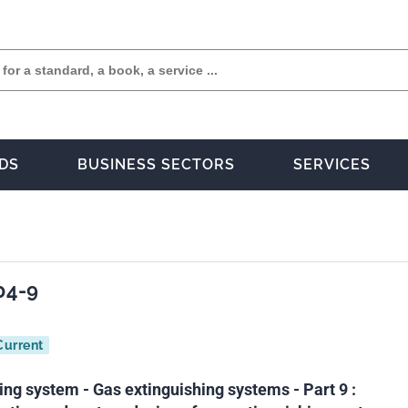
DS
BUSINESS SECTORS
SERVICES
04-9
Current
ting system - Gas extinguishing systems - Part 9 :