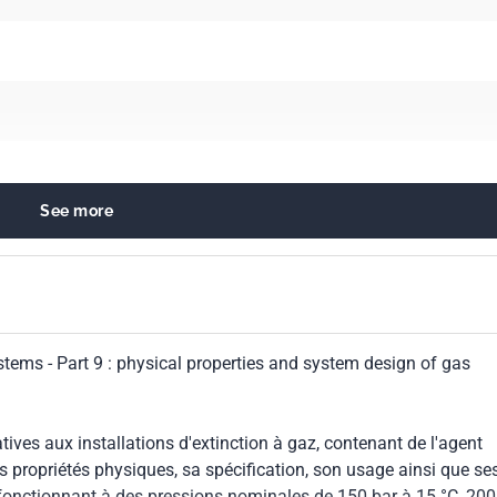
See more
ting
stems - Part 9 : physical properties and system design of gas
ives aux installations d'extinction à gaz, contenant de l'agent
 ses propriétés physiques, sa spécification, son usage ainsi que se
 fonctionnant à des pressions nominales de 150 bar à 15 °C, 200