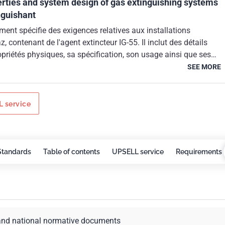
erties and system design of gas extinguishing systems
nguishant
ent spécifie des exigences relatives aux installations
z, contenant de l'agent extincteur IG-55. Il inclut des détails
ropriétés physiques, sa spécification, son usage ainsi que ses
ité. Il s'applique aux systèmes fonctionnant à des pressions
SEE MORE
 bar à 15 °C, 200 bar à 15 °C et 300 bar à 15 °C. Cela n'exclut
n d'autres systèmes, les données nominales pour d'autres
toutefois indisponibles au moment de la publication.
 service
Standards
Table of contents
UPSELL service
Requirements
and national normative documents