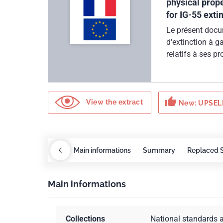
physical prop
for IG-55 exti
Le présent docum
d'extinction à ga
relatifs à ses p
aspects de sécur
nominales de 150
pas l'utilisatio
thumb_up
pressions étant 
View the extract
New: UPSELL
Redlines
COBAZ
Main informations
Summary
Replaced 
Main informations
Collections
National standards 