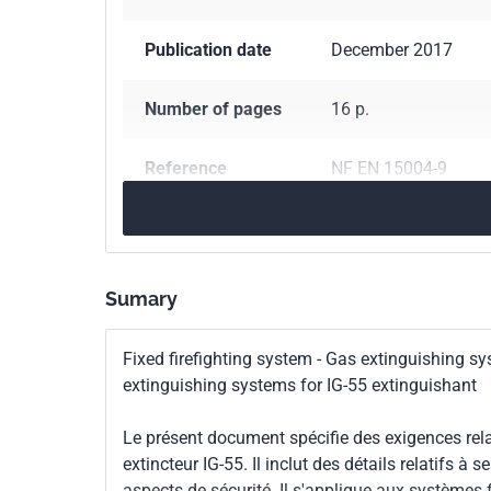
Publication date
December 2017
Number of pages
16 p.
Reference
NF EN 15004-9
ICS Codes
13.220.10
Fire-figh
Classification
S62-111-9
Sumary
index
Fixed firefighting system - Gas extinguishing sy
Print number
1
extinguishing systems for IG-55 extinguishant
International
ISO 14520-14:2015
Le présent document spécifie des exigences relat
kinship
extincteur IG-55. Il inclut des détails relatifs à
aspects de sécurité. Il s'applique aux systèmes