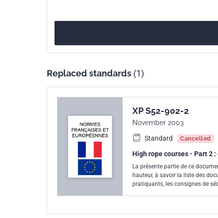
Replaced standards
(1)
XP S52-902-2
November 2003
Standard
Cancelled
High rope courses - Part 2 
La présente partie de ce documen
hauteur, à savoir la liste des doc
pratiquants, les consignes de sécu
d'organisation de sécurité et de secours. Le première partie du présent document a pour but d
techniques de construction.