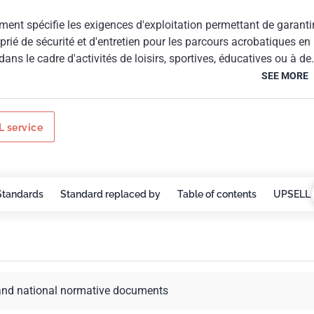
ent spécifie les exigences d'exploitation permettant de garanti
rié de sécurité et d'entretien pour les parcours acrobatiques en
dans le cadre d'activités de loisirs, sportives, éducatives ou à de
ues.Il constitue la seconde partie d'une norme relative aux
SEE MORE
iques en hauteur, la première partie de ladite norme traitant de 
 service
Standards
Standard replaced by
Table of contents
UPSELL 
and national normative documents