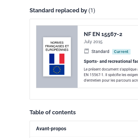
Standard replaced by
(1)
NF EN 15567-2
July 2015
Standard
Current
Sports- and recreational fac
Le présent document s'applique à
EN 15567-1. Il spécifie les exigences d'exploitation permettant de garantir un niveau approprié de sécurité et
d'entretien pour les parcours acro
éducatives ou sportives ou encor
Table of contents
Avant-propos