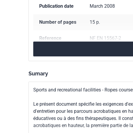
Publication date
March 2008
Number of pages
15 p.
Reference
NF EN 15567-2
ICS Codes
97.220.40
Outdoor a
Classification
S52-902-2
Sumary
index
Sports and recreational facilities - Ropes course
Print number
1 - mars 2008
Le présent document spécifie les exigences d'exp
European kinship
EN 15567-2:2007
d'entretien pour les parcours acrobatiques en haut
éducatives ou à des fins thérapeutiques. Il cons
acrobatiques en hauteur, la première partie de la