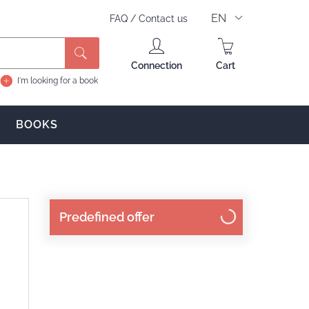
EN
FAQ
/
Contact us
Search
Connection
Cart
I'm looking for a book
BOOKS
Predefined offer