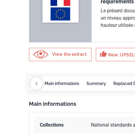
requirements
Le présent docum
un niveau approp
hauteur utilisés 
fins thérapeutiq
parcours acrobat
construction.
thumb_up
View the extract
New: UPSELL
rements
COBAZ
Main informations
Summary
Replaced 
Main informations
Collections
National standards 