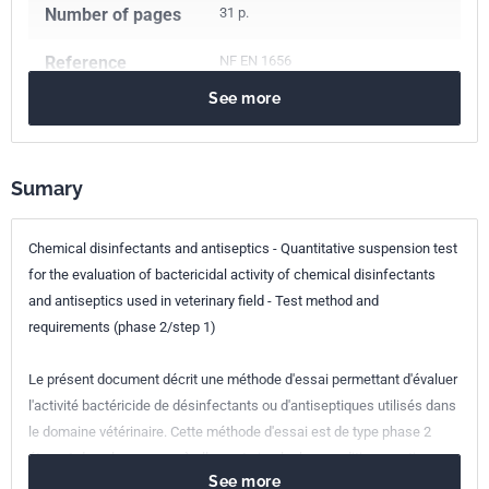
Number of pages
31 p.
Reference
NF EN 1656
See more
ICS Codes
11.080.20
Disinfectants and antiseptics
Sumary
Classification
T72-174
index
Chemical disinfectants and antiseptics - Quantitative suspension test
Print number
1 - juin 2004
for the evaluation of bactericidal activity of chemical disinfectants
and antiseptics used in veterinary field - Test method and
European kinship
EN 1656:2000
requirements (phase 2/step 1)
Le présent document décrit une méthode d'essai permettant d'évaluer
l'activité bactéricide de désinfectants ou d'antiseptiques utilisés dans
le domaine vétérinaire. Cette méthode d'essai est de type phase 2
étape 1 dans la mesure où elle peut simuler les conditions pratiques
See more
d'emploi du produit ; la norme phase 1 ayant pour but de montrer que le