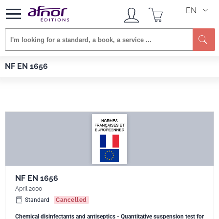
EN
Se
Afnor EDITIONS
Standards
NF EN 1656
NF EN 1656
NF EN 1656
April 2000
Standard
Cancelled
Chemical disinfectants and antiseptics - Quantitative suspension test for