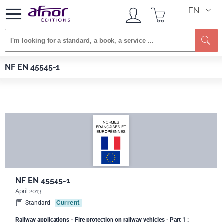
EN
Se
Afnor EDITIONS
Standards
NF EN 45545-1
NF EN 45545-1
NF EN 45545-1
April 2013
Standard
Current
Railway applications - Fire protection on railway vehicles - Part 1 :