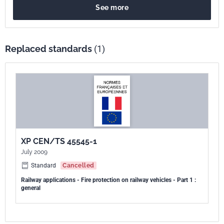
See more
protection des véhicules lors d'un incendie, les exigences présentées
ayant pour objectif de protéger les voyageurs et le personnel de bord.
Il faut noter également que les wagons de marchandises ne sont pas
couverts par la NF EN 45545. La protection des voyageurs et du
Replaced standards
(1)
personnel de bord est essentiellement fondée sur les mesures
destinées : à prévenir les incendies dus à des défauts techniques et
dus à la conception des équipements ou à la conception du véhicule
(Partie 1, Partie 4, Partie 5 et Partie 7) ; à minimiser la possibilité
d'allumage des matériaux installés dans les véhicules ferroviaires dus
à des accidents ou des actes de vandalisme (Partie 1, Partie 2) ; à
détecter un incendie s'il se produit (Partie 6) ; à limiter la propagation
XP CEN/TS 45545-1
de l'incendie par des spécifications des matériaux selon leur
July 2009
catégories d'exploitation (Partie 2) et les mesures pour le contenir
(Partie 3) ; à minimiser les effets de l'incendie en terme de chaleur,
Standard
Cancelled
fumée et gaz toxiques sur les voyageurs et le personnel de bord par
Railway applications - Fire protection on railway vehicles - Part 1 :
general
des spécifications des matériaux installés dans les véhicules
ferroviaires (Partie 2) ; à contrôler et gérer un incendie, par exemple
aux moyens de la détection incendie, la suppression et/ou la coupure