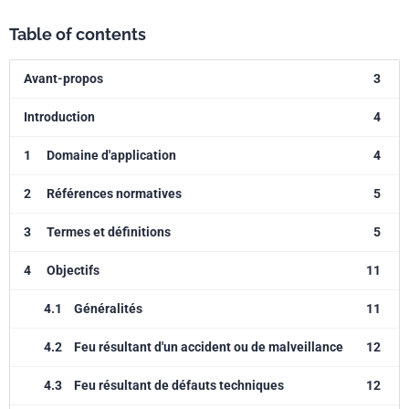
de courant d'urgence (Partie 6).
Table of contents
Avant-propos
3
Introduction
4
1
Domaine d'application
4
2
Références normatives
5
3
Termes et définitions
5
4
Objectifs
11
4.1
Généralités
11
4.2
Feu résultant d'un accident ou de malveillance
12
4.3
Feu résultant de défauts techniques
12