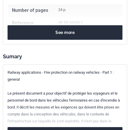
Number of pages
24 p.
Reference
NF EN 45545-1
See more
ICS Codes
13.220.20
Fire protection
45.060.01
Railway rolling stock in general
Sumary
45.140
Metro, tram and light rail equipment
Classification
F16-001-1
Railway applications - Fire protection on railway vehicles - Part 1 :
index
general
Print number
1 - avril 2013
Le présent document a pour objectif de protéger les voyageurs et le
personnel de bord dans les véhicules ferroviaires en cas d'incendie à
European kinship
EN 45545-1:2013
bord. Il décrit les mesures et les exigences qui doivent être prises en
compte dans la conception des véhicules, dans le contexte de
l'infrastructure sur laquelle ils sont exploités. Il n'est pas dans le
champ d'application du présent document de décrire les mesures de