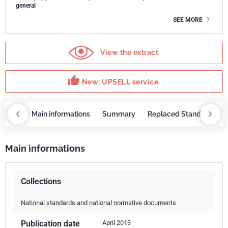
general
SEE MORE
View the extract
thumb_up
New: UPSELL service
OBAZ
Main informations
Summary
Replaced Standards
Main informations
Collections
National standards and national normative documents
Publication date
April 2013