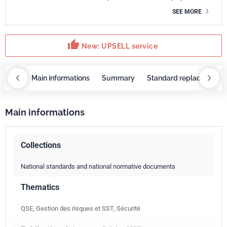
SEE MORE
thumb_up
New: UPSELL service
OBAZ
Main informations
Summary
Standard replaced by
Main informations
Collections
National standards and national normative documents
Thematics
QSE, Gestion des risques et SST, Sécurité