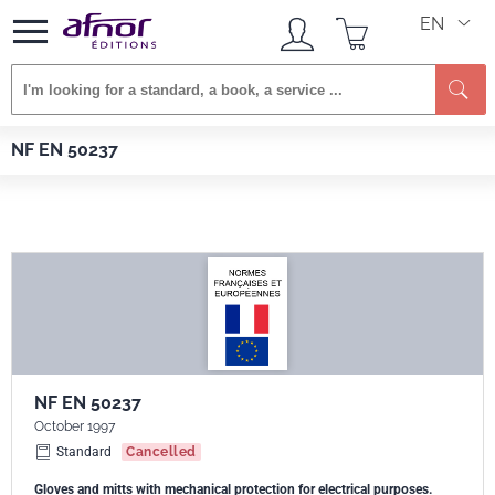
EN
Se
Afnor EDITIONS
Standards
NF EN 50237
NF EN 50237
NF EN 50237
October 1997
Standard
Cancelled
Gloves and mitts with mechanical protection for electrical purposes.