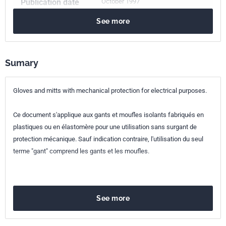
Publication date
October 1997
See more
Number of pages
47 p.
Reference
NF EN 50237
Sumary
ICS Codes
13.260
Protection against electric shock. Live working
Gloves and mitts with mechanical protection for electrical purposes.
13.340.40
Hand and arm protection
Ce document s'applique aux gants et moufles isolants fabriqués en
Classification
C18-437
plastiques ou en élastomère pour une utilisation sans surgant de
index
protection mécanique. Sauf indication contraire, l'utilisation du seul
terme "gant" comprend les gants et les moufles.
Print number
1
European kinship
EN 50237:1997
See more