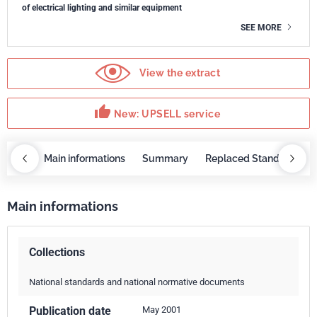
of electrical lighting and similar equipment
SEE MORE
View the extract
thumb_up
New: UPSELL service
OBAZ
Main informations
Summary
Replaced Standards
Main informations
Collections
National standards and national normative documents
Publication date
May 2001