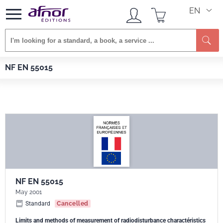
EN
Se
Afnor EDITIONS
Standards
NF EN 55015
NF EN 55015
NF EN 55015
May 2001
Standard
Cancelled
Limits and methods of measurement of radiodisturbance charactéristics