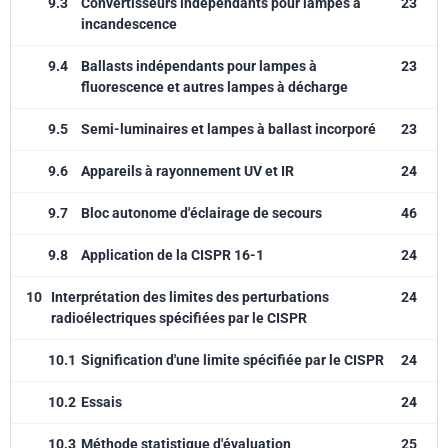
9.3
Convertisseurs indépendants pour lampes à
23
incandescence
9.4
Ballasts indépendants pour lampes à
23
fluorescence et autres lampes à décharge
9.5
Semi-luminaires et lampes à ballast incorporé
23
9.6
Appareils à rayonnement UV et IR
24
9.7
Bloc autonome d'éclairage de secours
46
9.8
Application de la CISPR 16-1
24
10
Interprétation des limites des perturbations
24
radioélectriques spécifiées par le CISPR
10.1
Signification d'une limite spécifiée par le CISPR
24
10.2
Essais
24
10.3
Méthode statistique d'évaluation
25