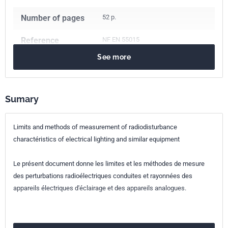
Number of pages
52 p.
Reference
NF EN 55015
See more
ICS Codes
29.140.01
Lamps in general
33.100.10
Emission
Classification
C91-015
Sumary
index
Print number
1 - juin 2001
Limits and methods of measurement of radiodisturbance
charactéristics of electrical lighting and similar equipment
International
CISPR 15:2000
kinship
Le présent document donne les limites et les méthodes de mesure
des perturbations radioélectriques conduites et rayonnées des
European kinship
EN 55015:2000
appareils électriques d'éclairage et des appareils analogues.