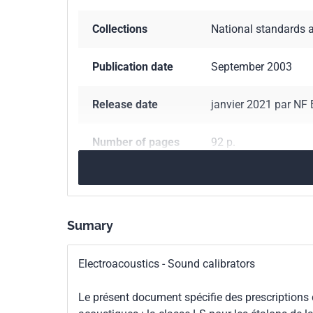
Collections
National standards 
Publication date
September 2003
Release date
janvier 2021 par NF
Number of pages
92 p.
Reference
NF EN 60942
ICS Codes
17.140.50
Electroac
Sumary
Classification
S31-139
Electroacoustics - Sound calibrators
index
Le présent document spécifie des prescriptions c
Print number
1 - octobre 2003