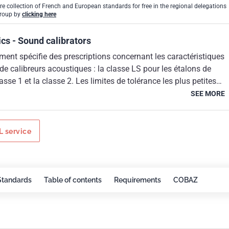
ire collection of French and European standards for free in the regional delegations
Group by
clicking here
cs - Sound calibrators
ent spécifie des prescriptions concernant les caractéristiques
 de calibreurs acoustiques : la classe LS pour les étalons de
lasse 1 et la classe 2. Les limites de tolérance les plus petites
asse LS et les plus grandes concernent les appareils de classe 2
SEE MORE
acoustiques de classe LS ne sont normalement utilisés qu'en
s appareils de classe 1 et de classe 2 sont considérés comme des
iques utilisés sur le terrain. Un calibreur de classe 1 est prévu
 service
é principalement avec un sonomètre de classe 1 et un calibreur d
vu pour être utilisé principalement avec un sonomètre de classe 
Standards
Table of contents
Requirements
COBAZ