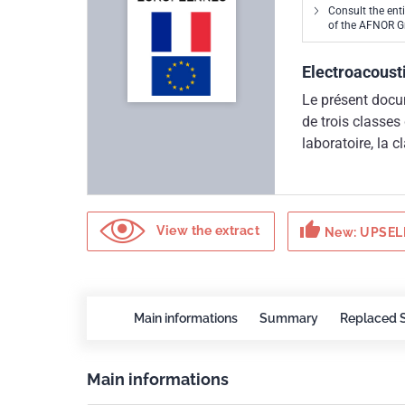
Consult the ent
of the AFNOR 
Electroacousti
Le présent docum
de trois classes
laboratoire, la c
concernent la cl
Les calibreurs 
laboratoire ; le
thumb_up
calibreurs acoust
View the extract
New: UPSELL
pour être utilis
classe 2 est pré
Main informations
Summary
Replaced 
Main informations