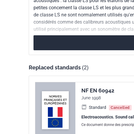
acoustiques : la classe LS pour les étalons de lab
petites concernent la classe LS et les plus gran
de classe LS ne sont normalement utilisés qu'en 
International
IEC 60942:2003
considérés comme des calibreurs acoustiques util
kinship
utilisé principalement avec un sonomètre de class
principalement avec un sonomètre de classe 2.
European kinship
EN 60942:2003
Replaced standards
(2)
NF EN 60942
June 1998
Standard
Cancelled
Electroacoustics. Sound cali
Ce document donne des prescripti