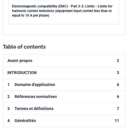
Electromagnetic compatibility (EMC) - Part 3-2: Limits - Limits for
harmonic current emissions (equipment input current less than or
equal to 16 A per phase)
Table of contents
Avant-propos
2
INTRODUCTION
5
1
Domaine d'application
6
2
Références normatives
6
3
Termes et définitions
7
4
Généralités
11