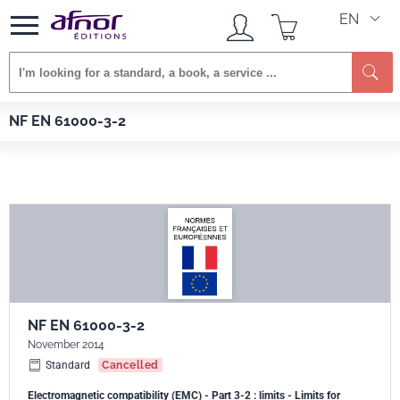
EN
Se
Afnor EDITIONS
Standards
NF EN 61000-3-2
NF EN 61000-3-2
NF EN 61000-3-2
November 2014
Standard
Cancelled
Electromagnetic compatibility (EMC) - Part 3-2 : limits - Limits for