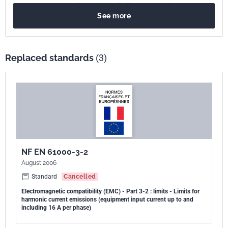
document est applicable aux appareils électriques et électroniques
See more
ayant un courant d'entrée dont la valeur est inférieure ou égale à 16 A
par phase et qui sont destinés à être raccordés à des réseaux publics
de distribution à basse tension. Le présent document entre dans le
champ d'application Directive Compatibilité Electromagnétique n°
Replaced standards
(3)
2004/108/CE du 15/12/2004 et de la Directive RTTE n° 1999/5/CE du
09/03/1999.
NF EN 61000-3-2
August 2006
Standard
Cancelled
Electromagnetic compatibility (EMC) - Part 3-2 : limits - Limits for
harmonic current emissions (equipment input current up to and
including 16 A per phase)