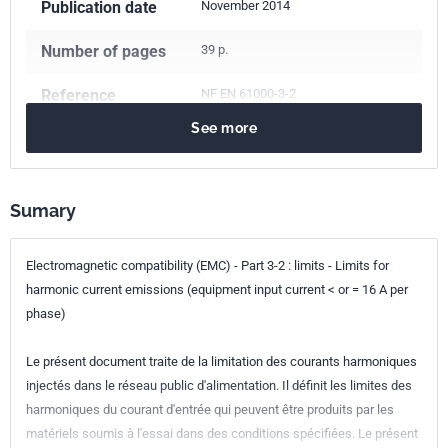
Publication date
November 2014
Number of pages
39 p.
Reference
NF EN 61000-3-2
See more
ICS Codes
33.100.10
Emission
Classification
C91-003-2
index
Sumary
Print number
1
Electromagnetic compatibility (EMC) - Part 3-2 : limits - Limits for
harmonic current emissions (equipment input current < or = 16 A per
International
IEC 61000-3-2:2014
phase)
kinship
Le présent document traite de la limitation des courants harmoniques
European kinship
EN 61000-3-2:2014
injectés dans le réseau public d'alimentation. Il définit les limites des
harmoniques du courant d'entrée qui peuvent être produits par les
matériels soumis à l'essai dans des conditions spécifiées. Le présent