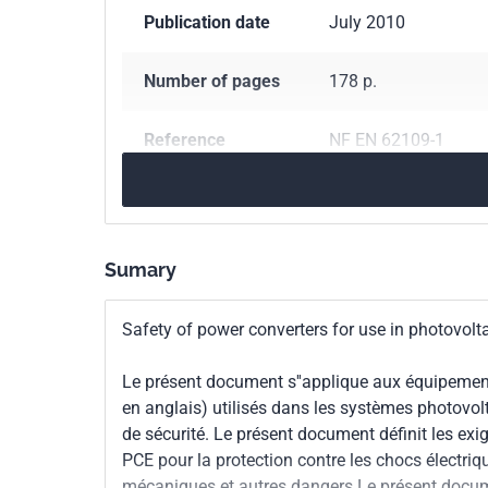
Publication date
July 2010
Number of pages
178 p.
Reference
NF EN 62109-1
ICS Codes
27.160
Solar energy
Print number
1
Sumary
International
IEC 62109-1:2010 E
Safety of power converters for use in photovolt
kinship
Le présent document s''applique aux équipemen
European kinship
prEN 62109
en anglais) utilisés dans les systèmes photovo
de sécurité. Le présent document définit les exi
PCE pour la protection contre les chocs électriques
mécaniques et autres dangers Le présent docume