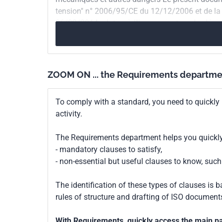
tension" n° 2006/95/CE du 12/12/2006 et de la
26/02/2014 relative à l''harmonisation des légi
marché du matériel électrique destiné à être em
ZOOM ON ... the Requirements departme
To comply with a standard, you need to quickly 
activity.
The Requirements department helps you quickly 
- mandatory clauses to satisfy,
- non-essential but useful clauses to know, su
The identification of these types of clauses is 
rules of structure and drafting of ISO documents
With Requirements, quickly access the main par