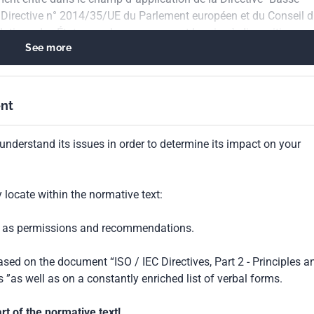
 Directive n° 2014/35/UE du Parlement européen et du Conseil 
slations des États membres concernant la mise à disposition sur 
See more
ployé dans certaines limites de tension. dow : 2013-07-01
nt
understand its issues in order to determine its impact on your
locate within the normative text:
ch as permissions and recommendations.
based on the document “ISO / IEC Directives, Part 2 - Principles a
 ”as well as on a constantly enriched list of verbal forms.
t of the normative text!