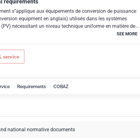
al requirements
ment s''applique aux équipements de conversion de puissance
nversion equipment en anglais) utilisés dans les systèmes
 (PV) nécessitant un niveau technique uniforme en matière de
sent document définit les exigences minimales relatives à la
SEE MORE
la fabrication de PCE pour la protection contre les chocs
risques liés à l''électricité, les incendies, les dangers mécaniques 
Le présent document entre dans le champ d''application de la
 service
 tension" n° 2006/95/CE du 12/12/2006 et de la Directive n°
arlement européen et du Conseil du 26/02/2014 relative à
n des législations des États membres concernant la mise à
le marché du matériel électrique destiné à être employé dans
rvice
Requirements
COBAZ
s de tension. dow : 2013-07-01
and national normative documents