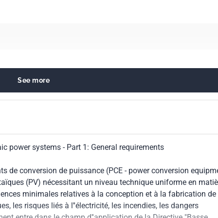
See more
 engineering
D1
aic power systems - Part 1: General requirements
ts de conversion de puissance (PCE - power conversion equipm
ltaïques (PV) nécessitant un niveau technique uniforme en matiè
gences minimales relatives à la conception et à la fabrication de
, les risques liés à l''électricité, les incendies, les dangers
nt entre dans le champ d''application de la Directive "Basse