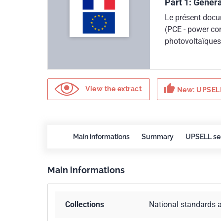
Part 1: Gener
Le présent docu
(PCE - power co
photovoltaïques
sécurité. Le pré
conception et à 
électriques, les 
thumb_up
autres dangers 
View the extract
New: UPSELL
Directive "Basse
2014/35/UE du P
l''harmonisatio
disposition sur 
Main informations
Summary
UPSELL se
certaines limite
Main informations
Collections
National standards 