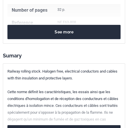
Number of pages
32 p.
Reference
NF F63-808
See more
ICS Codes
29.060.20
Cables
45.040
Materials and components for railway engineering
Sumary
Classification
F63-808
index
Railway rolling stock. Halogen free, electrical conductors and cables
with thin insulation and protective layers.
Print number
1
Cette norme définit les caractéristiques, les essais ainsi que les
conditions d'homologation et de réception des conducteurs et câbles
électriques à isolation mince. Ces conducteurs et câbles sont traités
spécialement pour s'opposer à la propagation de la flamme. Ils ne
dégagent qu'un minimum de fumée et de gaz toxiques en cas
d'incendie et ne contiennent que peu ou pas d'halogènes.