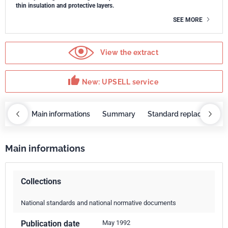
thin insulation and protective layers.
SEE MORE
View the extract
thumb_up
New: UPSELL service
OBAZ
Main informations
Summary
Standard replaced by
Main informations
Collections
National standards and national normative documents
Publication date
May 1992