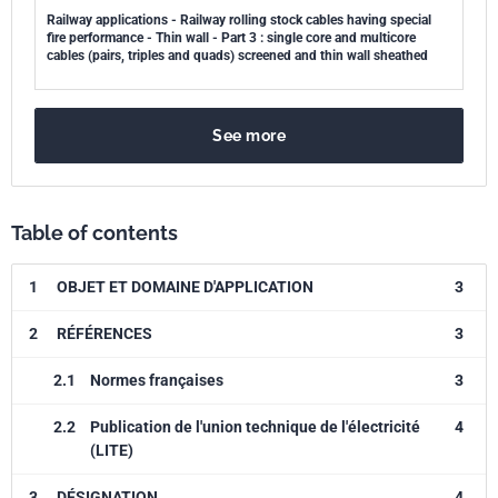
Railway applications - Railway rolling stock cables having special
fire performance - Thin wall - Part 3 : single core and multicore
cables (pairs, triples and quads) screened and thin wall sheathed
See more
Table of contents
1
OBJET ET DOMAINE D'APPLICATION
3
2
RÉFÉRENCES
3
2.1
Normes françaises
3
2.2
Publication de l'union technique de l'électricité
4
(LITE)
3
DÉSIGNATION
4