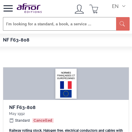
EN
Se
Afnor EDITIONS
Standards
NF F63-808
NF F63-808
NF F63-808
May 1992
Standard
Cancelled
Railway rolling stock. Halogen free, electrical conductors and cables with