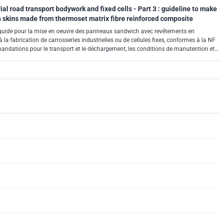
al road transport bodywork and fixed cells - Part 3 : guideline to make
h skins made from thermoset matrix fibre reinforced composite
 guide pour la mise en oeuvre des panneaux sandwich avec revêtements en
la fabrication de carrosseries industrielles ou de cellules fixes, conformes à la NF
mandations pour le transport et le déchargement, les conditions de manutention et
eaux, la mise en peinture des panneaux neufs, le lavage et les réparations de
importants. Il s'applique aux panneaux sandwich de forme généralement
ments sont en matériaux composites renforcés de fibres à matrice