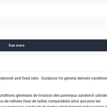
See more
g technology
ber and plastics products
dywork and fixed cells - Guidance for general delivery condition
nditions générales de livraison des panneaux sandwich utilisé
 ou de cellules fixes de tailles comparables ainsi que pour les
ue aux panneaux sandwich de forme généralement rectangulaire e