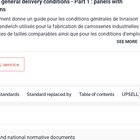
 general delivery conditions - Part 1 : panels with
ins
ment donne un guide pour les conditions générales de livraison
dwich utilisés pour la fabrication de carrosseries industrielles
ixes de tailles comparables ainsi que pour les conditions d'emplo
l s'applique aux panneaux sandwich de forme généralement
SEE MORE
 dont les revêtements sont en composites.
 service
Standards
Standard replaced by
Table of contents
UPSELL 
and national normative documents