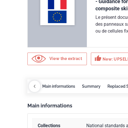
- Guidance for
composite sk
Le présent docu
des panneaux san
ou de cellules f
des panneaux. I
rectangulaire et
thumb_up
View the extract
New: UPSELL
Redlines
COBAZ
Main informations
Summary
Replaced 
Main informations
Collections
National standards 