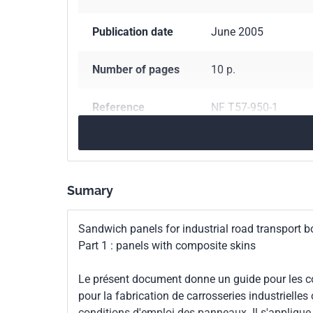
Publication date
June 2005
Number of pages
10 p.
Reference
NF T57-950-1
ICS Codes
27.200
Refrigeratin
83.140.99
Other rub
Sumary
Classification
T57-950-1
index
Sandwich panels for industrial road transport bo
Part 1 : panels with composite skins
Print number
1 - novembre 2005
Le présent document donne un guide pour les co
pour la fabrication de carrosseries industrielles
conditions d'emploi des panneaux. Il s'appliq