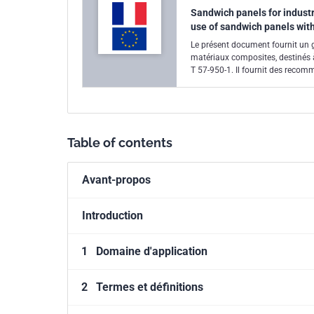
Sandwich panels for industri
use of sandwich panels wit
Le présent document fournit un
matériaux composites, destinés à 
T 57-950-1. Il fournit des recom
de stockage, le montage des pann
petits dommages et d'incidents 
rectangulaire et dont les revête
thermodurcissable.
Table of contents
Avant-propos
Introduction
1
Domaine d'application
2
Termes et définitions