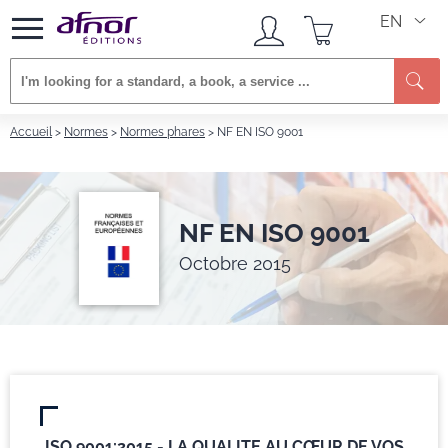
EN
Se
Accueil
Normes
Normes phares
NF EN ISO 9001
NF EN ISO 9001
Octobre 2015
ISO 9001:2015 - LA QUALITE AU CŒUR DE VOS