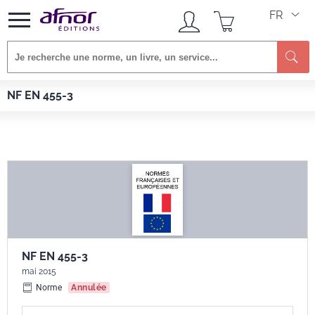
FR
Re
Afnor EDITIONS
Normes
NF EN 455-3
NF EN 455-3
NF EN 455-3
mai 2015
Norme
Annulée