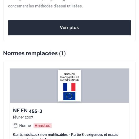
classement
concernant les méthodes d'essai utilisées.
Numéro de tirage
1
Voir plus
Parenté
EN 455-3:2015
européenne
Normes remplacées
(1)
NF EN 455-3
février 2007
Norme
Annulée
Gants médicaux non réutilisables - Partie 3 : exigences et essais