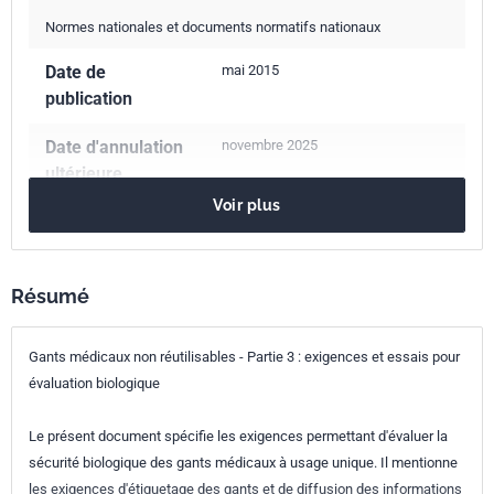
Normes nationales et documents normatifs nationaux
Date de
mai 2015
publication
Date d'annulation
novembre 2025
ultérieure
Voir plus
Nombre de pages
35 p.
Référence
NF EN 455-3
Résumé
Codes ICS
Gants médicaux non réutilisables - Partie 3 : exigences et essais pour
11.100.20
Évaluation biologique des dispositifs médicaux
évaluation biologique
11.140
Équipements des hôpitaux
83.140.99
Autres produits en élastomères ou en matières
plastiques
Le présent document spécifie les exigences permettant d'évaluer la
sécurité biologique des gants médicaux à usage unique. Il mentionne
Indice de
S97-001-3
les exigences d'étiquetage des gants et de diffusion des informations