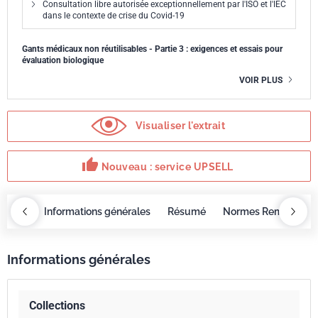
Consultation libre autorisée exceptionnellement par l'ISO et l'IEC
dans le contexte de crise du Covid-19
Gants médicaux non réutilisables - Partie 3 : exigences et essais pour
évaluation biologique
VOIR PLUS
Visualiser l'extrait
thumb_up
Nouveau : service UPSELL
OBAZ
Informations générales
Résumé
Normes Remplacée
Informations générales
Collections