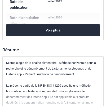
Date de
juillet 2017
publication
Date d'annulation
juillet 2026
ultérieure
Voir plus
Nombre de pages
39 p.
Référence
NF EN ISO 11290-2
Résumé
Codes ICS
Microbiologie de la chaîne alimentaire - Méthode horizontale pour la
07.100.30
Microbiologie alimentaire
recherche et le dénombrement de Listeria monocytogenes et de
Numéro de tirage
1
Listeria spp. - Partie 2 : méthode de dénombrement
Parenté
ISO 11290-2:2017
La présente partie de la NF EN ISO 11290 spécifie une méthode
internationale
horizontale pour le dénombrement de L. monocytogenes, le
dénombrement de Listeria spp. Elle est applicable aux produits
Parenté
prCEN ISO/TS 11290-2
destinés à la consommation humaine ou à l''alimentation animale ;