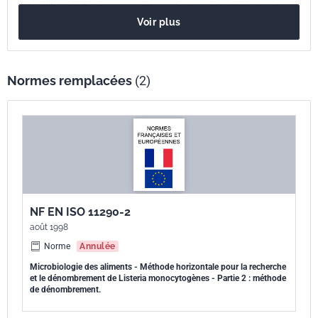
européenne
échantillons de l''environnement de production et de distribution des
Voir plus
aliments. Il est possible que cette méthode ne permette pas de
détecter ou de confirmer certaines nouvelles espèces de Listeria (voir
les références [3, 6, 9, 11]).
Normes remplacées
(2)
NF EN ISO 11290-2
août 1998
Norme
Annulée
Microbiologie des aliments - Méthode horizontale pour la recherche
et le dénombrement de Listeria monocytogènes - Partie 2 : méthode
de dénombrement.