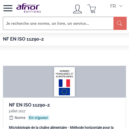
FR
Re
Afnor EDITIONS
Normes
NF EN ISO 11290-2
NF EN ISO 11290-2
NF EN ISO 11290-2
juillet 2017
Norme
En vigueur
Microbiologie de la chaîne alimentaire - Méthode horizontale pour la