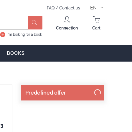
EN
FAQ
/
Contact us
Search
Connection
Cart
I'm looking for a book
BOOKS
Predefined offer
 3