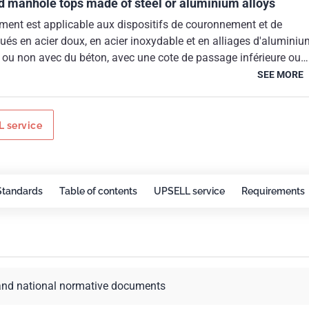
nd manhole tops made of steel or aluminium alloys
ment est applicable aux dispositifs de couronnement et de
ués en acier doux, en acier inoxydable et en alliages d'aluminiu
ou non avec du béton, avec une cote de passage inférieure ou
 pour la couvertures des avaloirs, des regards de visite et des
SEE MORE
hement ou d'inspection à installer dans des zones soumises à la
piétons et/ou de véhicules.Il n'est pas applicable individuellemen
en association avec la NF EN 124-1 et il fournit des lignes
 service
 les combinaisons de tampons/grilles fabriquées en acier ou en
inium avec des cadres conformément aux NF EN 124-2 et NF EN
-5 ou NF EN 124-6.La fabrication de dispositifs de fermeture et
 conformément au présent document est limitée au forgeage à
Standards
Table of contents
UPSELL service
Requirements
ssage mécanique ou à l'assemblage par soudage de composants
e ou en barre métalliques ou de profilés métalliques laminés ou
and national normative documents