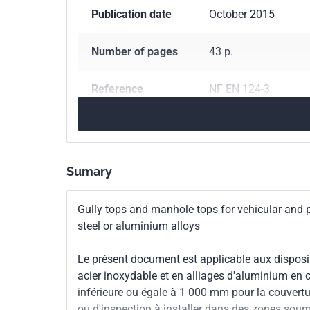
Publication date
October 2015
Number of pages
43 p.
Reference
NF EN 124-3
ICS Codes
93.030
External se
93.080.30
Road equi
Sumary
Classification
P98-311-3
index
Gully tops and manhole tops for vehicular and p
steel or aluminium alloys
Print number
1
Le présent document est applicable aux disposi
European kinship
EN 124-3:2015
acier inoxydable et en alliages d'aluminium en
inférieure ou égale à 1 000 mm pour la couvertu
ou d'inspection à installer dans des zones soumis