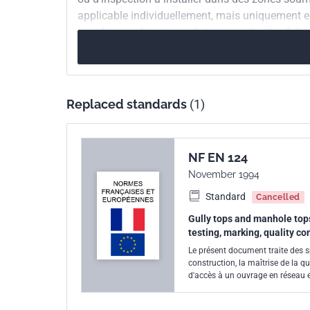
applicable individuellement, mais uniquement en 
pour les combinaisons de tampons/grilles fabri
conformément aux NF EN 124-2 et NF EN 124-4, 
fermeture et de couronnement conformément au 
mécanique ou à l'assemblage par soudage de co
métalliques laminés ou extrudés.
Replaced standards
(1)
NF EN 124
November 1994
Standard
Cancelled
Gully tops and manhole tops
testing, marking, quality con
Le présent document traite des spé
construction, la maîtrise de la 
d'accès à un ouvrage en réseau e
dans les zones de circulation de 