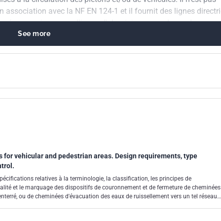
association avec la NF EN 124-1 et il fournit des lignes directr
quées en acier ou en alliages d'aluminium avec des cadres
See more
NF EN 124-5 ou NF EN 124-6. La fabrication de dispositifs de
présent document est limitée au forgeage à froid, au sertissag
mposants en tôle, en bande ou en barre métalliques ou de prof
 for vehicular and pedestrian areas. Design requirements, type
trol.
cifications relatives à la terminologie, la classification, les principes de
qualité et le marquage des dispositifs de couronnement et de fermeture de cheminées
nterré, ou de cheminées d'évacuation des eaux de ruissellement vers un tel réseau,
piétons ou de véhicules.