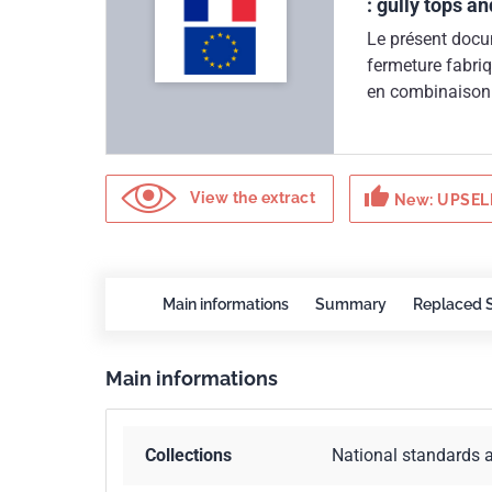
: gully tops a
Le présent docu
fermeture fabriq
en combinaison 
égale à 1 000 mm
boîtes de branc
circulation des 
thumb_up
mais uniquement 
View the extract
New: UPSELL
directrices pour
alliages d'alum
124-4, NF EN 124
de couronnement
Main informations
Summary
Replaced 
froid, au serti
en tôle, en band
Main informations
extrudés.
Collections
National standards 