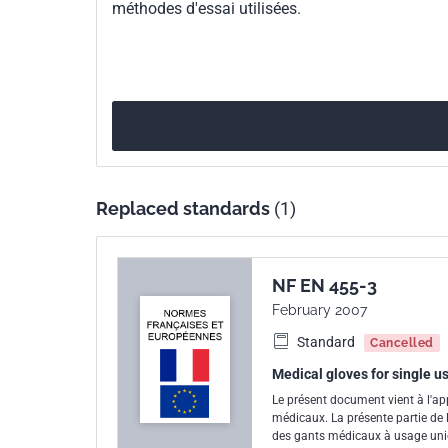
méthodes d'essai utilisées.
Print number
1
European kinship
EN 455-3:2015
Replaced standards
(1)
NF EN 455-3
February 2007
Standard
Cancelled
Medical gloves for single us
Le présent document vient à l'app
médicaux. La présente partie de l
des gants médicaux à usage uniqu