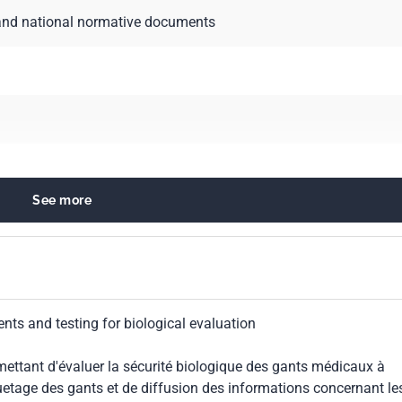
and national normative documents
See more
l evaluation of medical devices
uipment
ber and plastics products
ents and testing for biological evaluation
mettant d'évaluer la sécurité biologique des gants médicaux à
uetage des gants et de diffusion des informations concernant le