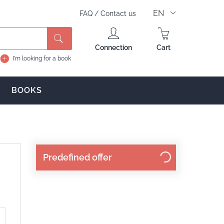
EN
FAQ
/
Contact us
Search
Connection
Cart
I'm looking for a book
BOOKS
Predefined offer