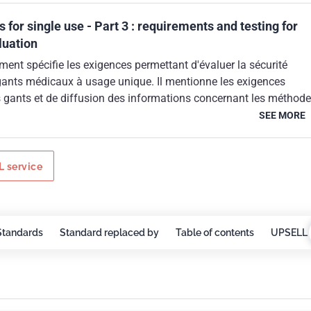
 for single use - Part 3 : requirements and testing for
luation
ent spécifie les exigences permettant d'évaluer la sécurité
gants médicaux à usage unique. Il mentionne les exigences
s gants et de diffusion des informations concernant les méthod
.
SEE MORE
 service
Standards
Standard replaced by
Table of contents
UPSELL 