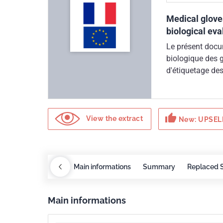
Medical gloves
biological eva
Le présent docum
biologique des 
d'étiquetage de
d'essai utilisées
thumb_up
View the extract
New: UPSELL
Redlines
COBAZ
Main informations
Summary
Replaced 
Main informations