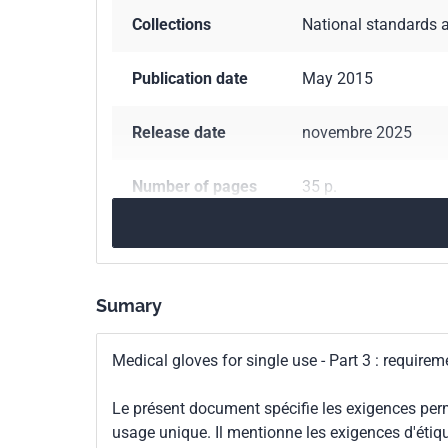
Collections
National standards 
Publication date
May 2015
Release date
novembre 2025
Number of pages
35 p.
Reference
NF EN 455-3
ICS Codes
11.100.20
Biologica
Sumary
11.140
Hospital eq
83.140.99
Other rub
Medical gloves for single use - Part 3 : requirem
Classification
S97-001-3
Le présent document spécifie les exigences per
index
usage unique. Il mentionne les exigences d'étiq