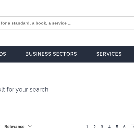
DS
BUSINESS SECTORS
SERVICES
lt for your search
y
Relevance
1
2
3
4
5
6