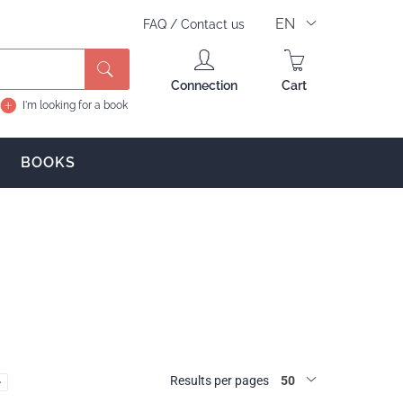
EN
FAQ
/
Contact us
Search
Connection
Cart
I'm looking for a book
BOOKS
Results per pages
50