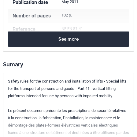
Publication date
May 2011
Number of pages
102 p.
Reference
NF EN 81-41
See more
ICS Codes
11.180.10
Aids and adaptation for moving
91.140.90
Lifts. Escalators
Sumary
Classification
P82-260
index
Safety rules for the construction and installation of lifts - Special lifts
for the transport of persons and goods - Part 41 : vertical lifting
Print number
1 - mai 2011
platforms intended for use by persons with impaired mobility
European kinship
EN 81-41:2010
Le présent document présente les prescriptions de sécurité relatives
à la construction, la fabrication, l'installation, la maintenance et le
démontage des plates-formes élévatrices verticales électriques
fixées à une structure de bâtiment et destinées à être utilisées par des